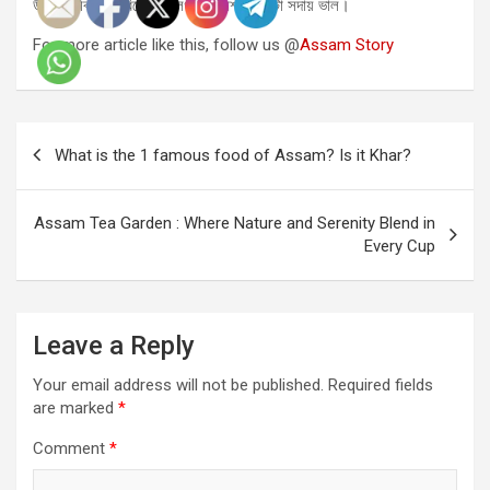
উপযুক্ত বিত্তীয় বিশেষজ্ঞৰ লগত পৰামৰ্শ লোৱাটো সদায় ভাল।
For more article like this, follow us @
Assam Story
Post
What is the 1 famous food of Assam? Is it Khar?
navigation
Assam Tea Garden : Where Nature and Serenity Blend in
Every Cup
Leave a Reply
Your email address will not be published.
Required fields
are marked
*
Comment
*