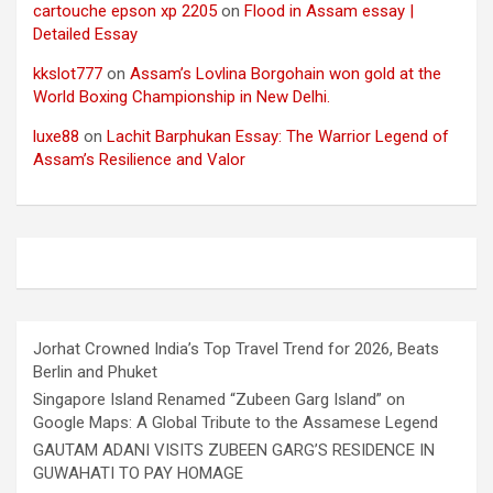
cartouche epson xp 2205
on
Flood in Assam essay |
Detailed Essay
kkslot777
on
Assam’s Lovlina Borgohain won gold at the
World Boxing Championship in New Delhi.
luxe88
on
Lachit Barphukan Essay: The Warrior Legend of
Assam’s Resilience and Valor
Jorhat Crowned India’s Top Travel Trend for 2026, Beats
Berlin and Phuket
Singapore Island Renamed “Zubeen Garg Island” on
Google Maps: A Global Tribute to the Assamese Legend
GAUTAM ADANI VISITS ZUBEEN GARG’S RESIDENCE IN
GUWAHATI TO PAY HOMAGE