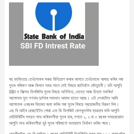
বহু ব্যক্তিয়ে তেওঁলোকৰ সঞ্চয় বিনিয়োগ কৰাৰ আগতে তেওঁলোকে আদায় কৰিব পৰা
সুতৰ পৰিমাণ আৰু কিমান সময় লাগে সেই বিষয়ে জানিবলৈ কৌতুহলী। যদি আপুনি
SBI ত ফিক্সড ডিপজিটৰ সুতৰ বিষয়ে অনিশ্চিত, তেন্তে আৰু চিন্তা নকৰিব!
আপোনাৰ সুত গণনাৰ দুৰ্দশাৰ সমাধান আমাৰ হাতত আছে। এই লেখাটোত আমি
আপোনাক এবছৰৰ ভিতৰত জমা কৰিব পৰা সুতৰ বিষয়ে প্ৰয়োজনীয় বিৱৰণ দিম।
এছ বি আইৰ ৱেবছাইটত পোৱা এফ ডি ডিপজিট কেলকুলেটৰ ব্যৱহাৰ কৰি আপুনি
মেচিউৰিটিৰ সময়ত লাভ কৰিবলগীয়া সুতৰ হাৰ, লগতে ১, ২ বা ৩ বছৰৰ সময়ছোৱাত
আপুনি লাভ কৰিবলগীয়া মুঠ সুতৰ পৰিমাণো অনায়াসে নিৰ্ধাৰণ কৰিব পাৰে।
শেহতীয়াকৈ এছ বি আইয়ে ১ বছৰৰ মেচিউৰিটি ডিপ’জিটৰ সুতৰ হাৰ ৬.৮০ শতাংশলৈ