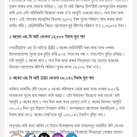
হ্ৰাস কৰাৰ কথা ঘোষণা কৰিছে। এছ বি আই ফিক্সড ডিপ’জিট কেলকুলেটৰ ব্যৱহাৰ
কৰি এনে এটা পৰিস্থিতি বিবেচনা কৰক য’ত আপুনি এবছৰৰ বাবে ১ লাখ টকা জমা
কৰে। এই ক্ষেত্ৰত বছৰটোৰ ভিতৰত ৬,৯৭৫ টকা সুতৰ পৰিমাণ লাভ কৰাৰ আশা
কৰিব পাৰি। মেচিউৰিটিৰ পিছত আপোনাৰ মুঠ ৰিটাৰ্ণৰ পৰিমাণ হ’ব ১,০৬,৯৭৫ টকা।
২ বছৰত এছ বি আই বেংকত ১৪,৮৮৮ টকাৰ সুত পাব
শেহতীয়াকৈ এছ বি আইয়ে SBI ২ বছৰৰ মেচিউৰিটি থকা জমা ধনৰ ওপৰত
উল্লেখযোগ্য সুতৰ হাৰ বৃদ্ধি কৰি ৬.৭৫ শতাংশৰ পৰা ৭ শতাংশলৈ বৃদ্ধি কৰিছে।
যদি আপুনি ২ বছৰৰ বাবে ১ লাখ টকা জমা কৰাৰ সিদ্ধান্ত লয় তেন্তে দুবছৰৰ
ভিতৰত আপোনাৰ ৰিটাৰ্ণৰ পৰিমাণ সুতৰ ৰূপত ১৪,৮৮৮ টকা হ’ব।
৫ বছৰত এছ বি আই SBI বেংকত ৩৮,০৪২ টকাৰ সুত পাব
বৰ্তমান ভাৰতীয় ষ্টেট বেংকে ৫ বছৰত পৰিপক্ক হোৱা জমা ধনৰ ওপৰত ৬.৫০%
লাভজনক সুতৰ হাৰ প্ৰদান কৰি আছে। এটা উদাহৰণ বিবেচনা কৰা যাওক: যদি
আপুনি ৫ বছৰৰ বাবে ১ লাখ টকা জমা কৰে তেন্তে সেই ৫ বছৰৰ ভিতৰত আপুনি
৩৮,০৪২ টকা সুত হিচাপে উপাৰ্জন কৰিব। ফলস্বৰূপে আপোনাৰ প্ৰাৰম্ভিক ১ লাখ
টকাৰ জমা ধন ৫ বছৰৰ শেষলৈকে মুঠ ১৩৮,০৪২ টকালৈ বৃদ্ধি পাব।
অনুগ্ৰহ কৰি মনত ৰাখিব যে ইয়াত উপস্থাপন কৰা তথ্যসমূহ ভাৰতীয় ষ্টেট বেংকৰ
ৱেবছাইটৰ পৰা আহৰণ কৰা হৈছে। বিনিয়োগৰ যিকোনো সিদ্ধান্ত লোৱাৰ আগতে