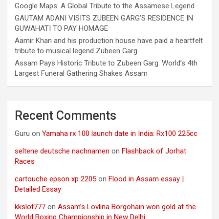
Google Maps: A Global Tribute to the Assamese Legend
GAUTAM ADANI VISITS ZUBEEN GARG’S RESIDENCE IN
GUWAHATI TO PAY HOMAGE
Aamir Khan and his production house have paid a heartfelt
tribute to musical legend Zubeen Garg
Assam Pays Historic Tribute to Zubeen Garg: World’s 4th
Largest Funeral Gathering Shakes Assam
Recent Comments
Guru
on
Yamaha rx 100 launch date in India: Rx100 225cc
seltene deutsche nachnamen
on
Flashback of Jorhat
Races
cartouche epson xp 2205
on
Flood in Assam essay |
Detailed Essay
kkslot777
on
Assam’s Lovlina Borgohain won gold at the
World Boxing Championship in New Delhi.