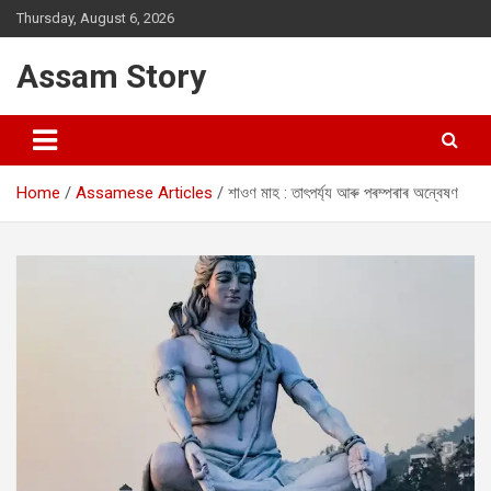
Skip
Thursday, August 6, 2026
to
content
Assam Story
Home
Assamese Articles
শাওণ মাহ : তাৎপৰ্য্য আৰু পৰম্পৰাৰ অন্বেষণ