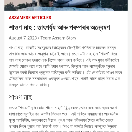
ASSAMESE ARTICLES
শাওণ মাহ : তাৎপৰ্য্য আৰু পৰম্পৰাৰ অন্বেষণ
August 7, 2023
Team Assam Story
শাওণ মাহ : ভাৰতীয় সংস্কৃতিৰ বৈচিত্ৰময় টেপেষ্ট্ৰীত প্ৰতিমাহে নিজস্ব অনন্য
তাৎপৰ্য্য আৰু আচাৰ-অনুষ্ঠান কঢ়িয়াই আনে। তেনে এটা মাহ হ’ল “শাওণ” যিয়ে
লাখ লাখ লোকৰ হৃদয়ত এক বিশেষ স্থান দখল কৰিছে। এই শুভ যুগৰ গভীৰতালৈ
সোমাই যোৱাৰ লগে লগে আমি ইয়াৰ পৰম্পৰা, বিশ্বাস আৰু সাংস্কৃতিক প্ৰভাৱ
উন্মোচন কৰোঁ যিবোৰে প্ৰজন্মক অতিক্ৰম কৰি আহিছে। এই লেখাটোৱে শাওণ মাহৰ
ঐতিহাসিক আৰু সমসাময়িক গুৰুত্বৰ ওপৰত পোহৰ পেলাই সাৱন মাহৰ বিষয়ে এক
বিস্তৃত আভাস প্ৰদান কৰিব।
শাওণ মাহ
সততে “শ্ৰাৱন” বুলি কোৱা শাওণ মাহটো হিন্দু কেলেণ্ডাৰৰ এক অবিচ্ছেদ্য অংগ,
সাধাৰণতে জুলাইৰ পৰা আগষ্টৰ ভিতৰত পৰে। এই পবিত্ৰ সময়ছোৱাৰ আধ্যাত্মিক
মূল্য অপৰিসীম, ভক্তসকলে ইয়াক ধ্বংস আৰু নবীকৰণৰ সৈতে জড়িত দেৱতা
ভগৱান শিৱৰ পূজাৰ বাবে উৎসৰ্গা কৰে। “শাওণ” নামটো নিজেই সংস্কৃত “শ্ৰৱণ”