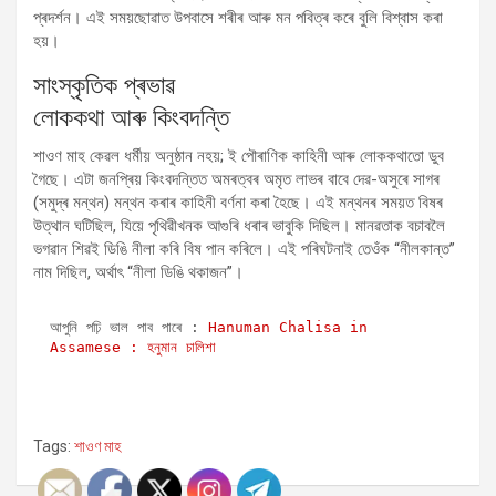
প্ৰদৰ্শন। এই সময়ছোৱাত উপবাসে শৰীৰ আৰু মন পবিত্ৰ কৰে বুলি বিশ্বাস কৰা
হয়।
সাংস্কৃতিক প্ৰভাৱ
লোককথা আৰু কিংবদন্তি
শাওণ মাহ কেৱল ধৰ্মীয় অনুষ্ঠান নহয়; ই পৌৰাণিক কাহিনী আৰু লোককথাতো ডুব
গৈছে। এটা জনপ্ৰিয় কিংবদন্তিত অমৰত্বৰ অমৃত লাভৰ বাবে দেৱ-অসুৰে সাগৰ
(সমুদ্ৰ মন্থন) মন্থন কৰাৰ কাহিনী বৰ্ণনা কৰা হৈছে। এই মন্থনৰ সময়ত বিষৰ
উত্থান ঘটিছিল, যিয়ে পৃথিৱীখনক আগুৰি ধৰাৰ ভাবুকি দিছিল। মানৱতাক বচাবলৈ
ভগৱান শিৱই ডিঙি নীলা কৰি বিষ পান কৰিলে। এই পৰিঘটনাই তেওঁক “নীলকান্ত”
নাম দিছিল, অৰ্থাৎ “নীলা ডিঙি থকাজন”।
আপুনি পঢ়ি ভাল পাব পাৰে : 
Hanuman Chalisa in 
Assamese : হনুমান চালিশা
Tags:
শাওণ মাহ