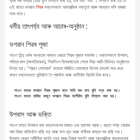
শব্দৰ পৰা উদ্ভৱ হোৱা বুলি বিশ্বাস কৰা হয়, যাৰ অৰ্থ “শুনা”। বিশ্বাস কৰা হয় যে
এই মাহত ভগৱান
শিৱৰ
ভক্তসকলে আধ্যাত্মিক বক্তৃতা আৰু আখ্যান শুনি প্ৰজ্ঞা
লাভ কৰে।
ধৰ্মীয় তাৎপৰ্য্য আৰু আচাৰ-অনুষ্ঠান :
ভগৱান শিৱৰ পূজা
শাওণ হিন্দু ধৰ্মৰ অন্যতম প্ৰধান দেৱতা শিৱৰ পূজাৰ সমাৰ্থক। ভক্তসকলে উপবাস,
পবিত্ৰ জল (জলাভিষেক), শিৱলিংগ বিলৱপাতেৰে শোভা দিয়া আদি বিভিন্ন অনুষ্ঠানত
লিপ্ত হয়। “শ্ৰৱণ সোমবাৰ” নামেৰে পৰিচিত সোমবাৰে বিশেষ তাৎপৰ্য লাভ কৰে
কাৰণ ভক্তসকলে মন্দিৰলৈ গৈ প্ৰাৰ্থনা আৰু আশীৰ্বাদ বিচাৰি ভিৰ কৰে।
শাওণ মাহক ভগৱান শিৱৰ পূজাৰ বাবে অতি শুভ মাহ বুলি গণ্য কৰা হয়।

শাওণ মাহত বাৰিষা বৰষুণ ভগৱান শিৱৰ আশীৰ্বাদ বুলি বিশ্বাস কৰা হয়।
উপবাস আৰু ভক্তি
শাওণ মাহত উপবাস ৰখা ভক্তসকলৰ মাজত এক ব্যাপক প্ৰথা। বহুতে শস্য খোৱাৰ
পৰা বিৰত থাকিবলৈ বাছি লয় আৰু ফল-মূল আৰু গাখীৰৰ খাদ্যৰ পথ বাছি লয়।
উপবাস কেৱল শাৰীৰিক কাৰ্য্য নহয় বৰঞ্চ নিজৰ সমৰ্পণ আৰু আধ্যাত্মিক দায়বদ্ধতাৰ